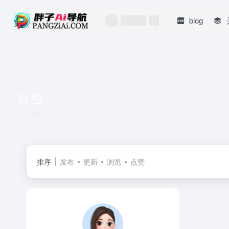
blog
豆包
共 1 篇软件
排序
发布
更新
浏览
点赞