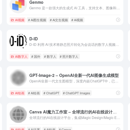
Genmo
Genmo 是一款强大的生成式 AI 工具，支持文本、图像和视频生成，帮助用户快速完成创意任务，提升内容创作效率。
AI视频
# Ai图生视频
# Ai文生视频
# Ai视频
D-ID
D-ID 利用 AI 技术将静态照片转化为会说话的数字人视频，适用于营销、教育、客服等多场景需求。
AI数字人
# 国外
# 数字人
# 照片数字人
GPT-Image-2 – OpenAI全新一代AI图像生成模型
OpenAI全新一代文生图模型，深度内嵌ChatGPT中，已替代DALL·E 3，质量达业界顶尖，ChatGPT会员可直接使用。
AI绘画
# Ai绘画
# ChatGPT
# ChatGPT Images
Canva AI魔力工作室 – 全球流行的AI在线设计平台
全球流行的AI在线设计平台，集成Magic Design/Magic Edit等AI能力，全球月活2.2亿+用户。
AI绘画
# AI文案
# Ai绘画
# Canva