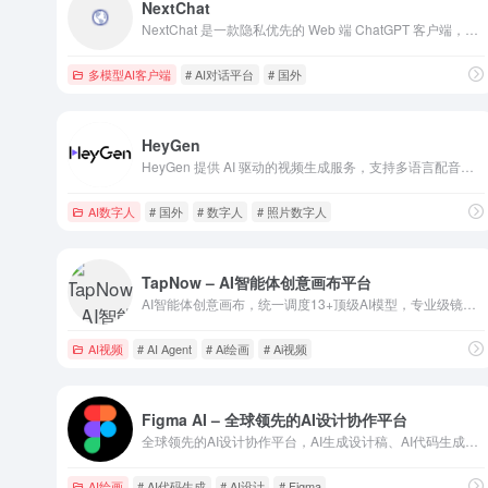
NextChat
NextChat 是一款隐私优先的 Web 端 ChatGPT 客户端，支持自定义 API Key 配置，适合需要私密、个性化 AI 聊天体验的用户。
多模型AI客户端
# AI对话平台
# 国外
HeyGen
HeyGen 提供 AI 驱动的视频生成服务，支持多语言配音和模板化创作，适用于营销、教育、社交等多场景需求。
AI数字人
# 国外
# 数字人
# 照片数字人
TapNow – AI智能体创意画布平台
AI智能体创意画布，统一调度13+顶级AI模型，专业级镜头/灯光控制+视频对象替换，创意团队的AI执行导演。
AI视频
# AI Agent
# Ai绘画
# Ai视频
Figma AI – 全球领先的AI设计协作平台
全球领先的AI设计协作平台，AI生成设计稿、AI代码生成、AI自动布局，4000万+设计师的选择。
AI绘画
# AI代码生成
# AI设计
# Figma