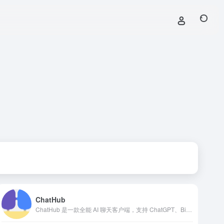
ChatHub
ChatHub 是一款全能 AI 聊天客户端，支持 ChatGPT、Bing Chat、Google Bard 等多种机器人，提供对话历史、提示库和代码高亮功能，适合开发者和内容创作者。