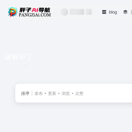
blog
破解补丁
共 0 篇网址
排序
发布
更新
浏览
点赞