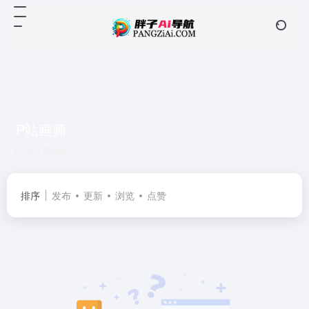
P站画师
共 0 篇网址
排序
发布
更新
浏览
点赞