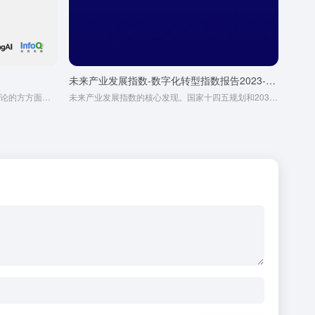
未来产业发展指数-数字化转型指数报告2023-子报告2
白皮书内容涵盖了从场景选择到落地方法论的方方面面，旨在全面分析 AI 行业的现状与趋势，结合实际项目 案例，探讨其对不同领域的影响，并展望其未来发展方向。
未来产业发展指数的核心发现。国家十四五规划和2035远景目标纲要，提出了对未来产业(指引领重大变革的颠覆性 技术及其新产品、新业态所形成的产业)的孵化和加速计划，推动形成新的经济增长极和经济社会的高质量发展。报告以创业企业相关 数据为基础构建未来产业指数，从集聚度、活跃度、成长性和多样性四个维度，分析信息、生物、能源、制造、材料和空间等六大未来 产业在全国各区域的集聚情况，以及各地是否已经走出了各具特色的产业格局?