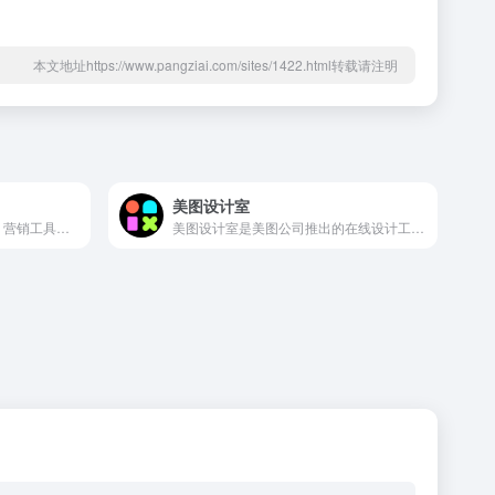
本文地址https://www.pangziai.com/sites/1422.html转载请注明
美图设计室
万象营造是阿里巴巴旗下的 AI 营销工具，支持智能广告优化和创意内容生成，助力商家提升营销效率。
美图设计室是美图公司推出的在线设计工具，支持电商套图、模特换装、商品视频等功能，为电商和自媒体从业者提供高效设计解决方案。