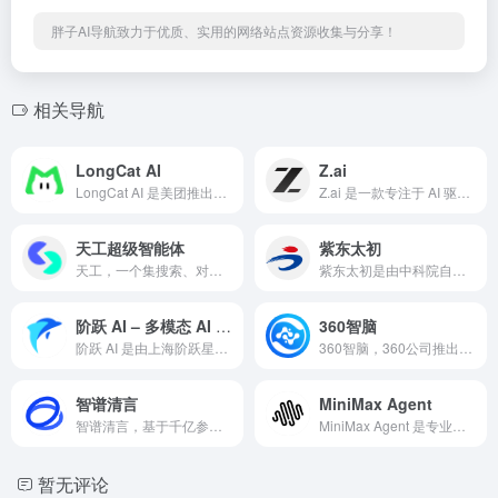
胖子AI导航致力于优质、实用的网络站点资源收集与分享！
相关导航
LongCat AI
Z.ai
LongCat AI 是美团推出的开源大模型 AI 对话平台，支持联网搜索和语音通话，适用于开发者、内容创作者和企业用户。
Z.ai 是一款专注于 AI 驱动的演示文稿、写作和编程辅助工具，提供免费的 AI 聊天服务，支持多种创意任务。
天工超级智能体
紫东太初
天工，一个集搜索、对话、写作、文档分析、画画、制作PPT等功能于一体的全能AI助手。
紫东太初是由中科院自动化所研发的多模态大模型，支持语言、视觉、听觉融合，提供高效智能的AI解决方案。
阶跃 AI – 多模态 AI 助手
360智脑
阶跃 AI 是由上海阶跃星辰智能科技有限公司开发的 AI 助手，支持多模态交互和智能终端应用，提供全面的 AI 支持。
360智脑，360公司推出的智能对话平台，提供高效、安全的在线聊天服务，适用于多种商业和个人应用场景。
智谱清言
MiniMax Agent
智谱清言，基于千亿参数GLM模型的智能对话助手，擅长多轮对话和内容创作。
MiniMax Agent 是专业的智能 AI 代理平台，支持多任务自动化处理，提供可定制的工作流解决方案。
暂无评论