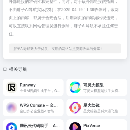
外部链接的准确性和完整性，同时，对于该外部链接的指向，
不由胖子AI导航实际控制，在2025-04-19 11:39收录时，该网
页上的内容，都属于合规合法，后期网页的内容如出现违规，
可以直接联系网站管理员进行删除，胖子AI导航不承担任何责
任。
胖子AI导航致力于优质、实用的网络站点资源收集与分享！
相关导航
Runway
可灵大模型
专业AI视频生成平台，Gen-2模型，支持文生视频、图生视频...
可灵大模型是快手大模型团队研发的视频生成工具，具备强大的视频生成能力，支持用户根据文本描述创作高质量的艺术视频，实现想象力的可视化。
WPS Comate – 金山办公AI智能办公搭档
星火绘镜
金山办公企业级AI智能办公搭档，AI岗位专家+自动化任务+Skill技能生态+Wiki知识库，将个体经验转化为组织能力。
星火绘镜是科大讯飞推出一款AI短视频创作工具，支持通过文字描述自动生成视频内容，提供智能视频编辑和一站式运营服务，适合个人用户、企业和教育机构使用。
腾讯云代码助手 – AI 智能编程工具
PixVerse