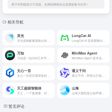
胖子AI导航致力于优质、实用的网络站点资源收集与分享！
相关导航
灵光
LongCat AI
灵光是蚂蚁集团推出的全模态通用 AI 助手，支持自然语言生成小应用和多模态内容创作，为用户提供高效便捷的 AI 创作体验。
LongCat AI 是美团推出的开源大模型 AI 对话平台，支持联网搜索和语音通话，适用于开发者、内容创作者和企业用户。
万知
MiniMax Agent
万知是一站式AI工作平台，支持问答、阅读总结、行业搜索和演示文档生成，为学习、工作和创作提供高效智能服务。
MiniMax Agent 是专业的智能 AI 代理平台，支持多任务自动化处理，提供可定制的工作流解决方案。
文心一言
通义千问
文心一言是百度研发的 人工智能大语言模型产品，能够通过上一句话，预测生成下一段话。 任何人都可以通过输入【指令】和文心一言进行对话互动、提出问题或要求，让文心一言高效地帮助人们获取信息、知识和灵感。
通义千问，阿里云打造的大型预训练模型，依托丰富数据和先进算法，提供多领域、多语言的智能问答服务。
天工超级智能体
山海
天工，一个集搜索、对话、写作、文档分析、画画、制作PPT等功能于一体的全能AI助手。
山海大模型是云知声推出的高效对话AI工具，通过一次对话即可获取信息、知识和灵感，适用于学习、工作和生活场景，安全可靠。
暂无评论