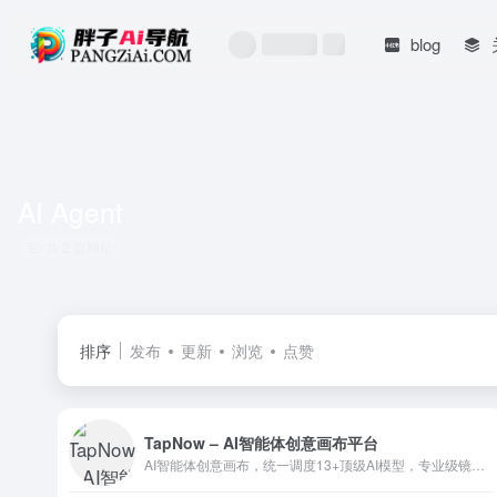
blog
AI Agent
共 2 篇网址
排序
发布
更新
浏览
点赞
TapNow – AI智能体创意画布平台
AI智能体创意画布，统一调度13+顶级AI模型，专业级镜头/灯光控制+视频对象替换，创意团队的AI执行导演。