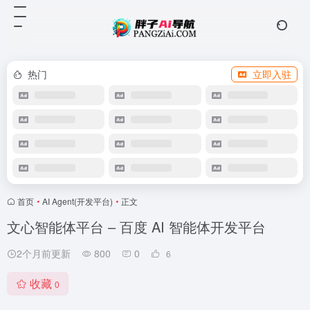
热门
立即入驻
首页
•
AI Agent(开发平台)
•
正文
文心智能体平台 – 百度 AI 智能体开发平台
2个月前更新
800
0
6
收藏
0