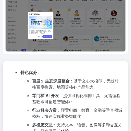
特色优势
：
百度
生态深度整合
：基于文心大模型，无缝对
接百度搜索、地图等核心产品能力
零门槛 AI 开发
：提供可视化编排工具，无需编程
基础即可创建
智能体
行业解决方案
：预置电商、教育、金融等垂直领域
模板，快速实现业务智能化
多模态交互
：支持文本、语音、图像等多种交互方
式，打造沉浸式体验