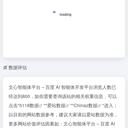
数据评估
文心智能体平台 – 百度 AI 智能体开发平台浏览人数已
经达到800，如你需要查询该站的相关权重信息，可以
点击"
5118数据
""
爱站数据
""
Chinaz数据
"进入；
以目前的网站数据参考，建议大家请以爱站数据为准，
更多网站价值评估因素如：文心智能体平台 – 百度 AI