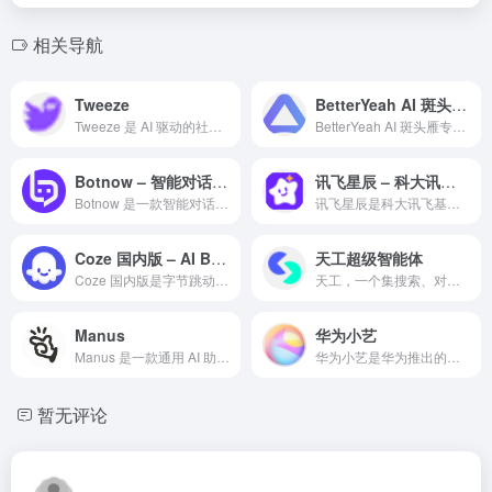
相关导航
Tweeze
BetterYeah AI 斑头雁 – 企业级 AI 决策平台
Tweeze 是 AI 驱动的社交媒体内容生成工具，帮助用户快速创建高质量社交内容，优化发布效果。
BetterYeah AI 斑头雁专注于企业级 AI 应用，提供数据分析和智能决策支持，助力企业优化运营。
Botnow – 智能对话机器人平台
讯飞星辰 – 科大讯飞 AI 智能体平台
Botnow 是一款智能对话机器人平台，支持多场景应用和低代码开发，帮助企业快速实现客服、营销等场景的自动化。
讯飞星辰是科大讯飞基于星火大模型的 AI 智能体平台，支持个性化智能体定制，适用于客服、教育、办公等多个领域。
Coze 国内版 – AI Bot 开发平台
天工超级智能体
Coze 国内版是字节跳动推出的 AI Bot 开发平台，支持零代码构建多模态 Bot，适配飞书、微信等主流平台。
天工，一个集搜索、对话、写作、文档分析、画画、制作PPT等功能于一体的全能AI助手。
Manus
华为小艺
Manus 是一款通用 AI 助手，擅长将用户想法转化为实际行动，支持多种任务处理，提升工作和生活效率。
华为小艺是华为推出的智能 AI 助手，支持多模态交互和跨设备协同，提供智能对话、任务管理和设备控制功能。
暂无评论