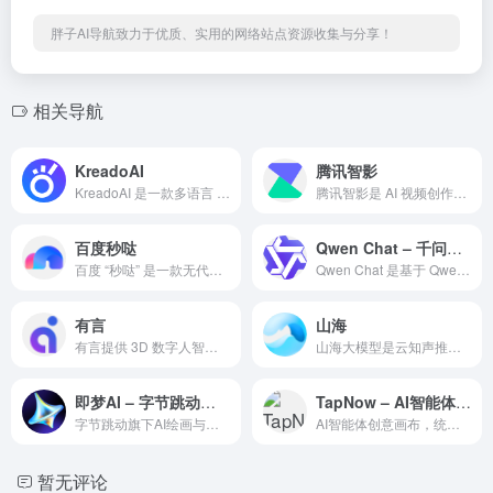
胖子AI导航致力于优质、实用的网络站点资源收集与分享！
相关导航
KreadoAI
腾讯智影
KreadoAI 是一款多语言 AI 数字人视频生成工具，支持 100 + 语言、真人级口型同步和智能脚本生成，适用于跨境电商、企业宣传、在线教育等场景。
腾讯智影是 AI 视频创作平台，提供文本生成视频、智能配音、自动字幕等功能，适用于短视频、企业宣传、教育培训等场景。
百度秒哒
Qwen Chat – 千问大模型智能对话工具
百度 “秒哒” 是一款无代码对话式应用开发平台，支持多智能体协作，让普通人也能开发应用。
Qwen Chat 是基于 Qwen 大模型的智能对话工具，支持中英文多轮交互，适用于客服、创作、教育等多种场景。
有言
山海
有言提供 3D 数字人智能交互解决方案，支持高拟真度建模与多场景应用，适用于客服、教育、营销等领域。
山海大模型是云知声推出的高效对话AI工具，通过一次对话即可获取信息、知识和灵感，适用于学习、工作和生活场景，安全可靠。
即梦AI – 字节跳动旗下AI绘画与视频生成平台
TapNow – AI智能体创意画布平台
字节跳动旗下AI绘画与视频生成平台，集成文生图/文生视频/AI数字人，完全免费，与剪映深度集成，千万创作者的选择。
AI智能体创意画布，统一调度13+顶级AI模型，专业级镜头/灯光控制+视频对象替换，创意团队的AI执行导演。
暂无评论